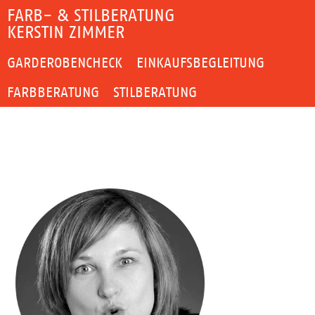
FARB- & STILBERATUNG
KERSTIN ZIMMER
GARDEROBENCHECK
EINKAUFSBEGLEITUNG
FARBBERATUNG
STILBERATUNG