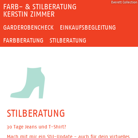
Everett Collection
FARB- & STILBERATUNG
KERSTIN ZIMMER
GARDEROBENCHECK
EINKAUFSBEGLEITUNG
FARBBERATUNG
STILBERATUNG
STILBERATUNG
30 Tage Jeans und T-Shirt?
Mach mit mir ein Stil-Update - auch für dein virtuelles